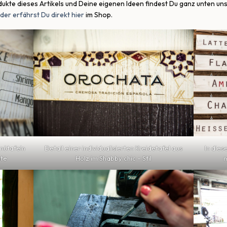
ukte dieses Artikels und Deine eigenen Ideen findest Du ganz unten un
lder erfährst Du direkt hier
im Shop.
enütafeln
Detail einer individualisierten Kreidetafel aus
In dies
hte
Holz im Shabby chic – Stil
m