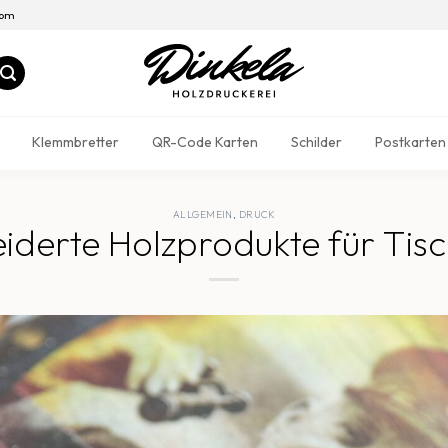
com
Klemmbretter
QR-Code Karten
Schilder
Postkarten
ALLGEMEIN
,
DRUCK
derte Holzprodukte für Tisc