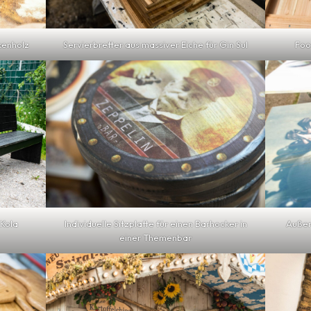
Servierbretter aus massiver Eiche für Gin Sul
kenholz
Foo
-Kola
Individuelle Sitzplatte für einen Barhocker in
Außer
einer Themenbar