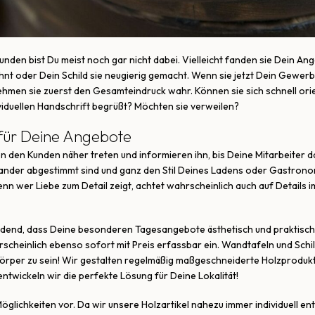
unden bist Du meist noch gar nicht dabei. Vielleicht fanden sie Dein 
nt oder Dein Schild sie neugierig gemacht. Wenn sie jetzt Dein Gewerbe
men sie zuerst den Gesamteindruck wahr. Können sie sich schnell orie
viduellen Handschrift begrüßt? Möchten sie verweilen?
 für Deine Angebote
en den Kunden näher treten und informieren ihn, bis Deine Mitarbeit
ander abgestimmt sind und ganz den Stil Deines Ladens oder Gastronom
n wer Liebe zum Detail zeigt, achtet wahrscheinlich auch auf Details i
idend, dass Deine besonderen Tagesangebote ästhetisch und praktisch
rscheinlich ebenso sofort mit Preis erfassbar ein. Wandtafeln und Sch
körper zu sein! Wir gestalten regelmäßig maßgeschneiderte Holzproduk
twickeln wir die perfekte Lösung für Deine Lokalität!
öglichkeiten vor. Da wir unsere Holzartikel nahezu immer individuell en