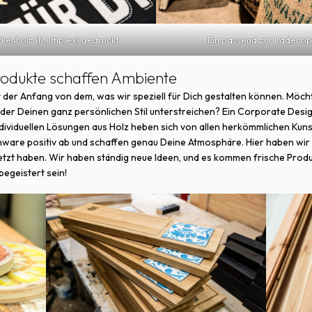
rkenholz (Multiplex) gedruckt
Ein passend zur Ladenopt
odukte schaffen Ambiente
t der Anfang von dem, was wir speziell für Dich gestalten können. Möc
 oder Deinen ganz persönlichen Stil unterstreichen? Ein Corporate De
dividuellen Lösungen aus Holz heben sich von allen herkömmlichen Kun
re positiv ab und schaffen genau Deine Atmosphäre. Hier haben wir zu
etzt haben. Wir haben ständig neue Ideen, und es kommen frische Pro
egeistert sein!