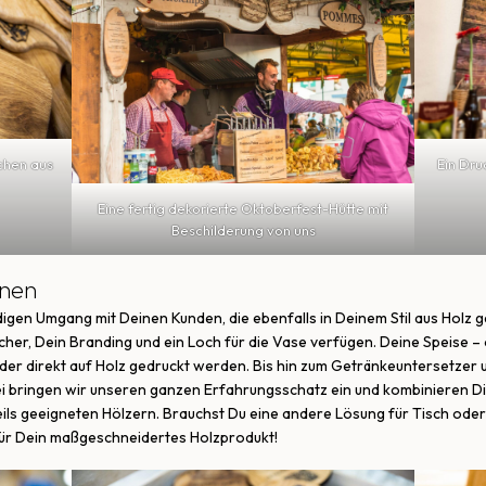
chen aus
Ein Dru
Eine fertig dekorierte Oktoberfest-Hütte mit
Beschilderung von uns
inen
ändigen Umgang mit Deinen Kunden, die ebenfalls in Deinem Stil aus Holz 
ächer, Dein Branding und ein Loch für die Vase verfügen. Deine Speise 
oder direkt auf Holz gedruckt werden. Bis hin zum Getränkeuntersetzer
i bringen wir unseren ganzen Erfahrungsschatz ein und kombinieren Di
ils geeigneten Hölzern. Brauchst Du eine andere Lösung für Tisch ode
für Dein maßgeschneidertes Holzprodukt!