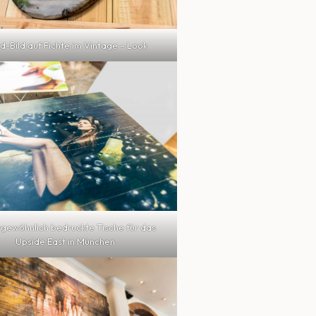
d-Bild auf Fichte im Vintage – Look
gewöhnlich bedruckte Tische für das
Upside East in München