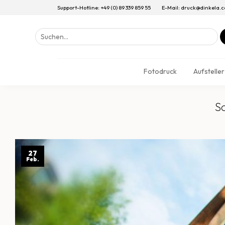
Support-Hotline: +49 (0) 89 339 859 55
E-Mail: druck@dinkela.
Suchen
nach:
Fotodruck
Aufsteller
S
27
Feb.