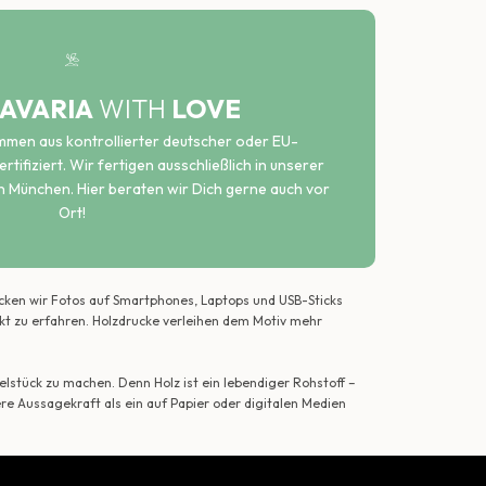
AVARIA
WITH
LOVE
ammen aus kontrollierter deutscher oder EU-
rtifiziert. Wir fertigen ausschließlich in unserer
n München. Hier beraten wir Dich gerne auch vor
Ort!
ecken wir Fotos auf Smartphones, Laptops und USB-Sticks
ekt zu erfahren. Holzdrucke verleihen dem Motiv mehr
lstück zu machen. Denn Holz ist ein lebendiger Rohstoff –
ere Aussagekraft als ein auf Papier oder digitalen Medien