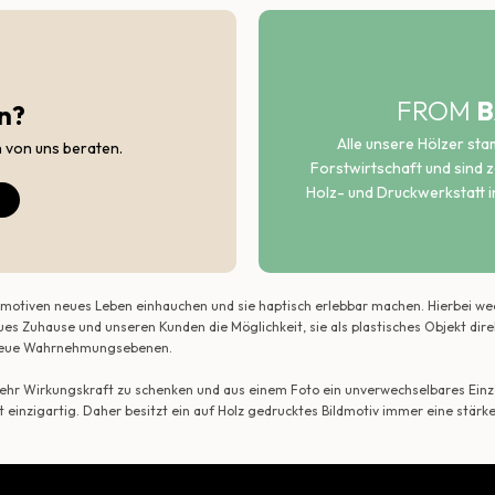
FROM
B
n?
Alle unsere Hölzer st
h von uns beraten.
Forstwirtschaft und sind ze
Holz- und Druckwerkstatt i
ildmotiven neues Leben einhauchen und sie haptisch erlebbar machen. Hierbei w
ues Zuhause und unseren Kunden die Möglichkeit, sie als plastisches Objekt dir
r neue Wahrnehmungsebenen.
 mehr Wirkungskraft zu schenken und aus einem Foto ein unverwechselbares Einze
t einzigartig. Daher besitzt ein auf Holz gedrucktes Bildmotiv immer eine stärk