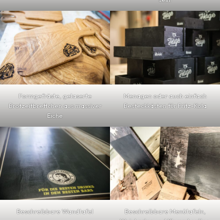
Formgefräste, gelaserte
Menagen oder auch einfach
Brotzeitbrettchen aus massiver
Besteckkästen für Fritz-Kola
Eiche
Beschreibbare Wandtafel
Beschreibbare M
enütafeln,