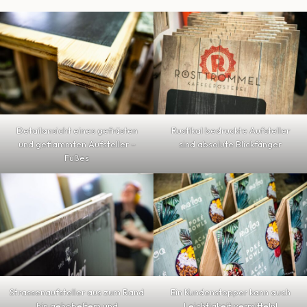
Detailansicht eines gefrästen
Rustikal bedruckte Aufs
t
eller
und geflammten Aufsteller –
sind absolute Blickfänger
Fußes
Strassenaufsteller aus zum Rand
Ein Kundenstopper kann auch
hin gehobeltem und
Leichtigkeit vermitteln!