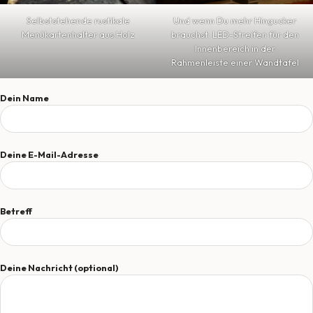
Selbststehende rustikale
Und wenn Du mehr Hingucker
Menükartenhalter aus Holz
brauchst: LED-Streifen für den
Innenbereich in der
Rahmenleiste einer Wandtafel
Dein Name
Deine E-Mail-Adresse
Betreff
Deine Nachricht (optional)