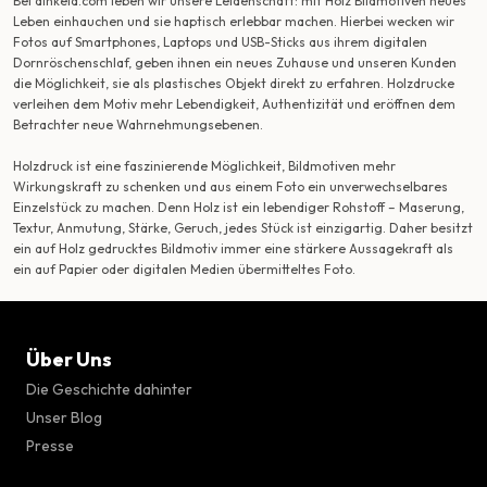
Bei dinkela.com leben wir unsere Leidenschaft: mit Holz Bildmotiven neues
Leben einhauchen und sie haptisch erlebbar machen. Hierbei wecken wir
Fotos auf Smartphones, Laptops und USB-Sticks aus ihrem digitalen
Dornröschenschlaf, geben ihnen ein neues Zuhause und unseren Kunden
die Möglichkeit, sie als plastisches Objekt direkt zu erfahren. Holzdrucke
verleihen dem Motiv mehr Lebendigkeit, Authentizität und eröffnen dem
Betrachter neue Wahrnehmungsebenen.
Holzdruck ist eine faszinierende Möglichkeit, Bildmotiven mehr
Wirkungskraft zu schenken und aus einem Foto ein unverwechselbares
Einzelstück zu machen. Denn Holz ist ein lebendiger Rohstoff – Maserung,
Textur, Anmutung, Stärke, Geruch, jedes Stück ist einzigartig. Daher besitzt
ein auf Holz gedrucktes Bildmotiv immer eine stärkere Aussagekraft als
ein auf Papier oder digitalen Medien übermitteltes Foto.
Über Uns
Die Geschichte dahinter
Unser Blog
Presse