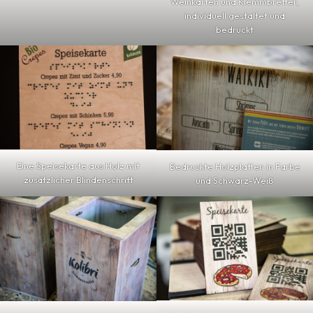
Weinkarten und Klemmbretter,
individuell gestaltet und
bedruckt
Eine Speisekarte aus Holz mit
Bedruckte Holzplatten in Farbe
zusätzlicher Blindenschrift
und Schwarz-Weiß