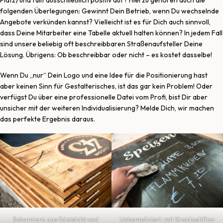
Platz) und fällt ausschließlich positiv auf? Hierzu gehören auch die
folgenden Überlegungen: Gewinnt Dein Betrieb, wenn Du wechselnde
Angebote verkünden kannst? Vielleicht ist es für Dich auch sinnvoll,
dass Deine Mitarbeiter eine Tabelle aktuell halten können? In jedem Fall
sind unsere beliebig oft beschreibbaren Straßenaufsteller Deine
Lösung. Übrigens: Ob beschreibbar oder nicht – es kostet dasselbe!
Wenn Du „nur“ Dein Logo und eine Idee für die Positionierung hast
aber keinen Sinn für Gestalterisches, ist das gar kein Problem! Oder
verfügst Du über eine professionelle Datei vom Profi, bist Dir aber
unsicher mit der weiteren Individualisierung? Melde Dich, wir machen
das perfekte Ergebnis daraus.
Scharniere aus Edelstahl und
Unkompliziert: mit Kreidestiften