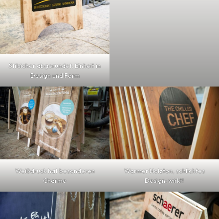
Stilsicher abgerundet: Einheit in
Design und Form
Weißdruck hat besonderen
Warmer Holzton, schlichtes
Charme
Design: wirkt!