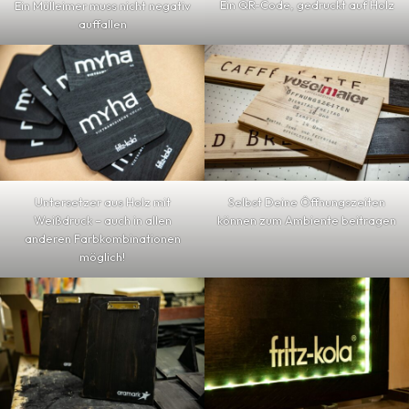
Ein QR-Code, gedruckt auf Holz
Ein Mülleimer muss nicht negativ
auffallen
Untersetzer aus Holz mit
Selbst Deine Öffnungszeiten
Weißdruck – auch in allen
können zum Ambiente beitragen
anderen Farbkombinationen
möglich!