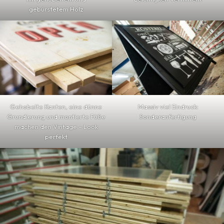
gebürstetem Holz
Gehobelte Kanten, eine dünne
Massiv viel Eindruck:
Grundierung und montierte Füße
Sonderanfertigung
machen den Vintage – Look
perfekt