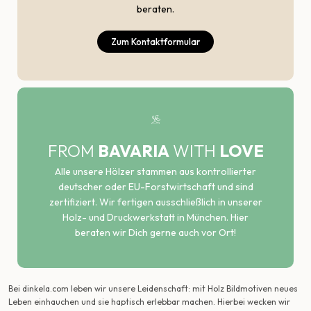
beraten.
Zum Kontaktformular
FROM
BAVARIA
WITH
LOVE
Alle unsere Hölzer stammen aus kontrollierter
deutscher oder EU-Forstwirtschaft und sind
zertifiziert. Wir fertigen ausschließlich in unserer
Holz- und Druckwerkstatt in München. Hier
beraten wir Dich gerne auch vor Ort!
Bei dinkela.com leben wir unsere Leidenschaft: mit Holz Bildmotiven neues
Leben einhauchen und sie haptisch erlebbar machen. Hierbei wecken wir