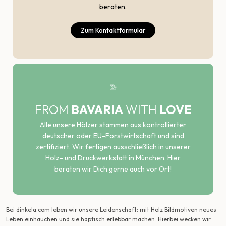
beraten.
Zum Kontaktformular
FROM
BAVARIA
WITH
LOVE
Alle unsere Hölzer stammen aus kontrollierter
deutscher oder EU-Forstwirtschaft und sind
zertifiziert. Wir fertigen ausschließlich in unserer
Holz- und Druckwerkstatt in München. Hier
beraten wir Dich gerne auch vor Ort!
Bei dinkela.com leben wir unsere Leidenschaft: mit Holz Bildmotiven neues
Leben einhauchen und sie haptisch erlebbar machen. Hierbei wecken wir