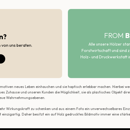
FROM
B
n?
Alle unsere Hölzer st
h von uns beraten.
Forstwirtschaft und sind ze
Holz- und Druckwerkstatt i
ildmotiven neues Leben einhauchen und sie haptisch erlebbar machen. Hierbei w
ues Zuhause und unseren Kunden die Möglichkeit, sie als plastisches Objekt dir
r neue Wahrnehmungsebenen.
 mehr Wirkungskraft zu schenken und aus einem Foto ein unverwechselbares Einze
t einzigartig. Daher besitzt ein auf Holz gedrucktes Bildmotiv immer eine stärk