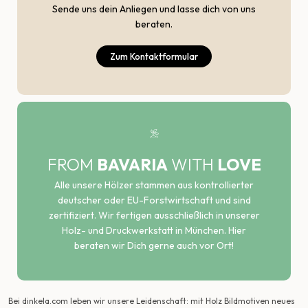
Sende uns dein Anliegen und lasse dich von uns
beraten.
Zum Kontaktformular
FROM
BAVARIA
WITH
LOVE
Alle unsere Hölzer stammen aus kontrollierter
deutscher oder EU-Forstwirtschaft und sind
zertifiziert. Wir fertigen ausschließlich in unserer
Holz- und Druckwerkstatt in München. Hier
beraten wir Dich gerne auch vor Ort!
Bei dinkela.com leben wir unsere Leidenschaft: mit Holz Bildmotiven neues