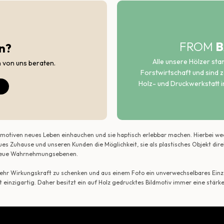
FROM
B
n?
Alle unsere Hölzer st
h von uns beraten.
Forstwirtschaft und sind ze
Holz- und Druckwerkstatt i
ildmotiven neues Leben einhauchen und sie haptisch erlebbar machen. Hierbei w
ues Zuhause und unseren Kunden die Möglichkeit, sie als plastisches Objekt dir
r neue Wahrnehmungsebenen.
 mehr Wirkungskraft zu schenken und aus einem Foto ein unverwechselbares Einze
t einzigartig. Daher besitzt ein auf Holz gedrucktes Bildmotiv immer eine stärk