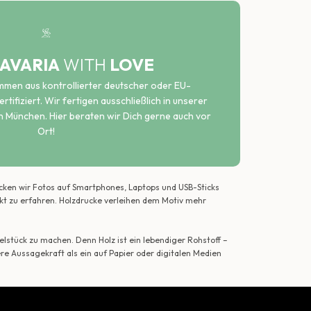
AVARIA
WITH
LOVE
ammen aus kontrollierter deutscher oder EU-
rtifiziert. Wir fertigen ausschließlich in unserer
n München. Hier beraten wir Dich gerne auch vor
Ort!
ecken wir Fotos auf Smartphones, Laptops und USB-Sticks
ekt zu erfahren. Holzdrucke verleihen dem Motiv mehr
lstück zu machen. Denn Holz ist ein lebendiger Rohstoff –
ere Aussagekraft als ein auf Papier oder digitalen Medien