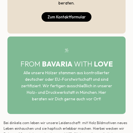
beraten.
Zum Kontaktformular
FROM
BAVARIA
WITH
LOVE
Alle unsere Hölzer stammen aus kontrollierter
deutscher oder EU-Forstwirtschaft und sind
zertifiziert. Wir fertigen ausschließlich in unserer
Holz- und Druckwerkstatt in München. Hier
beraten wir Dich gerne auch vor Ort!
Bei dinkela.com leben wir unsere Leidenschaft: mit Holz Bildmotiven neues
Leben einhauchen und sie haptisch erlebbar machen. Hierbei wecken wir