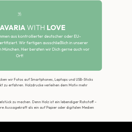
AVARIA
WITH
LOVE
ammen aus kontrollierter deutscher oder EU-
rtifiziert. Wir fertigen ausschließlich in unserer
n München. Hier beraten wir Dich gerne auch vor
Ort!
ecken wir Fotos auf Smartphones, Laptops und USB-Sticks
ekt zu erfahren. Holzdrucke verleihen dem Motiv mehr
lstück zu machen. Denn Holz ist ein lebendiger Rohstoff –
ere Aussagekraft als ein auf Papier oder digitalen Medien