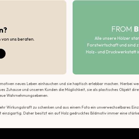
FROM
B
n?
Alle unsere Hölzer st
h von uns beraten.
Forstwirtschaft und sind ze
Holz- und Druckwerkstatt i
ildmotiven neues Leben einhauchen und sie haptisch erlebbar machen. Hierbei w
ues Zuhause und unseren Kunden die Möglichkeit, sie als plastisches Objekt dir
r neue Wahrnehmungsebenen.
 mehr Wirkungskraft zu schenken und aus einem Foto ein unverwechselbares Einze
t einzigartig. Daher besitzt ein auf Holz gedrucktes Bildmotiv immer eine stärk