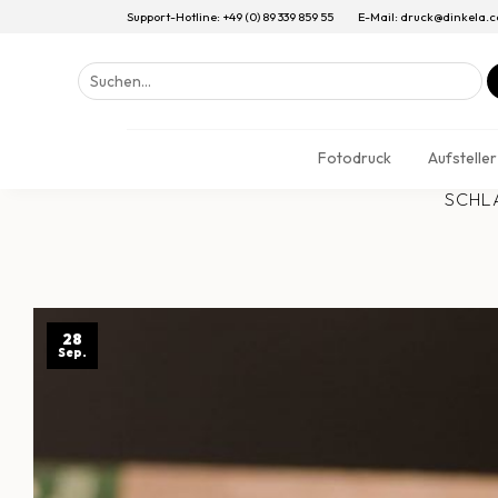
Support-Hotline: +49 (0) 89 339 859 55
E-Mail: druck@dinkela.
Suchen
nach:
Fotodruck
Aufsteller
SCHL
28
Sep.