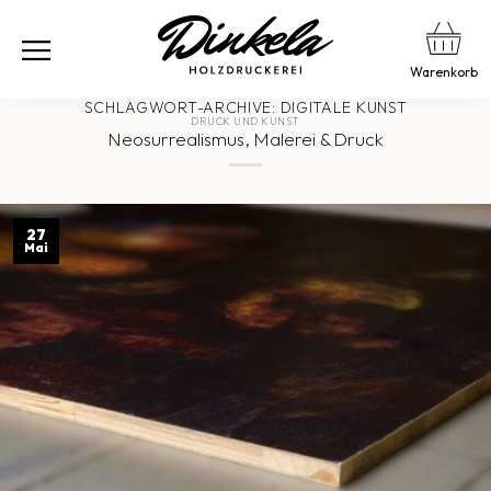
Warenkorb
SCHLAGWORT-ARCHIVE:
DIGITALE KUNST
DRUCK UND KUNST
Neosurrealismus, Malerei & Druck
27
Mai