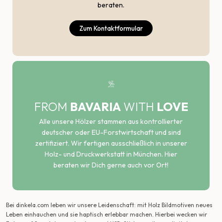
beraten.
Zum Kontaktformular
FROM
BAVARIA
WITH
LOVE
Alle unsere Hölzer stammen aus kontrollierter
deutscher oder EU-Forstwirtschaft und sind
zertifiziert. Wir fertigen ausschließlich in unserer
Holz- und Druckwerkstatt in München. Hier
beraten wir Dich gerne auch vor Ort!
Bei dinkela.com leben wir unsere Leidenschaft: mit Holz Bildmotiven neues
Leben einhauchen und sie haptisch erlebbar machen. Hierbei wecken wir