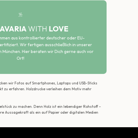
AVARIA
WITH
LOVE
ammen aus kontrollierter deutscher oder EU-
rtifiziert. Wir fertigen ausschließlich in unserer
n München. Hier beraten wir Dich gerne auch vor
Ort!
ecken wir Fotos auf Smartphones, Laptops und USB-Sticks
ekt zu erfahren. Holzdrucke verleihen dem Motiv mehr
lstück zu machen. Denn Holz ist ein lebendiger Rohstoff –
ere Aussagekraft als ein auf Papier oder digitalen Medien