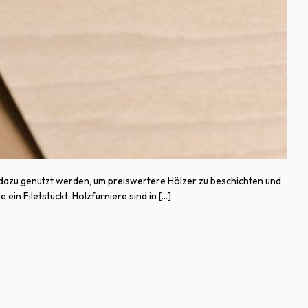
 dazu genutzt werden, um preiswertere Hölzer zu beschichten und
in Filetstückt. Holzfurniere sind in […]