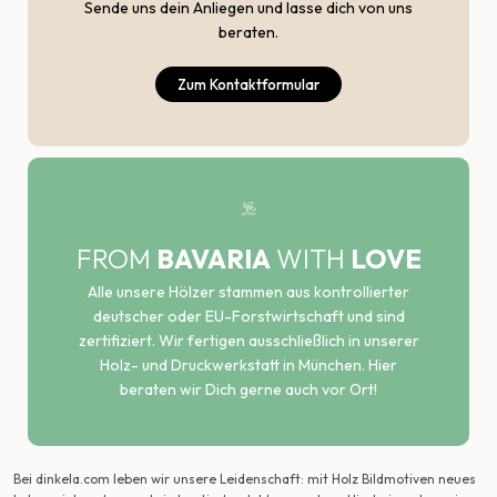
Sende uns dein Anliegen und lasse dich von uns
beraten.
Zum Kontaktformular
FROM
BAVARIA
WITH
LOVE
Alle unsere Hölzer stammen aus kontrollierter
deutscher oder EU-Forstwirtschaft und sind
zertifiziert. Wir fertigen ausschließlich in unserer
Holz- und Druckwerkstatt in München. Hier
beraten wir Dich gerne auch vor Ort!
Bei dinkela.com leben wir unsere Leidenschaft: mit Holz Bildmotiven neues