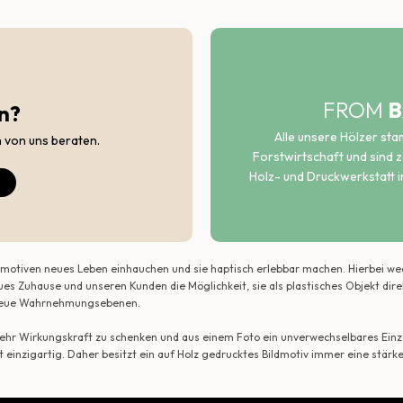
FROM
B
n?
Alle unsere Hölzer st
h von uns beraten.
Forstwirtschaft und sind ze
Holz- und Druckwerkstatt i
ildmotiven neues Leben einhauchen und sie haptisch erlebbar machen. Hierbei w
ues Zuhause und unseren Kunden die Möglichkeit, sie als plastisches Objekt dir
r neue Wahrnehmungsebenen.
 mehr Wirkungskraft zu schenken und aus einem Foto ein unverwechselbares Einze
t einzigartig. Daher besitzt ein auf Holz gedrucktes Bildmotiv immer eine stärk