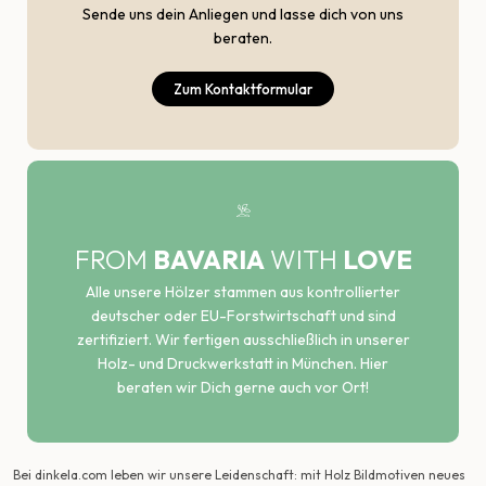
Sende uns dein Anliegen und lasse dich von uns
beraten.
Zum Kontaktformular
FROM
BAVARIA
WITH
LOVE
Alle unsere Hölzer stammen aus kontrollierter
deutscher oder EU-Forstwirtschaft und sind
zertifiziert. Wir fertigen ausschließlich in unserer
Holz- und Druckwerkstatt in München. Hier
beraten wir Dich gerne auch vor Ort!
Bei dinkela.com leben wir unsere Leidenschaft: mit Holz Bildmotiven neues