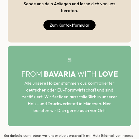
Sende uns dein Anliegen und lasse dich von uns
beraten.
Zum Kontaktformular
FROM
BAVARIA
WITH
LOVE
Alle unsere Hölzer stammen aus kontrollierter
deutscher oder EU-Forstwirtschaft und sind
zertifiziert. Wir fertigen ausschließlich in unserer
Holz- und Druckwerkstatt in München. Hier
beraten wir Dich gerne auch vor Ort!
Bei dinkela.com leben wir unsere Leidenschaft: mit Holz Bildmotiven neues