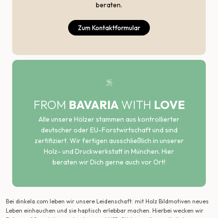
beraten.
Zum Kontaktformular
FROM
BAVARIA
WITH
LOVE
Alle unsere Hölzer stammen aus kontrollierter
deutscher oder EU-Forstwirtschaft und sind
zertifiziert. Wir fertigen ausschließlich in unserer
Holz- und Druckwerkstatt in München. Hier
beraten wir Dich gerne auch vor Ort!
Bei dinkela.com leben wir unsere Leidenschaft: mit Holz Bildmotiven neues
Leben einhauchen und sie haptisch erlebbar machen. Hierbei wecken wir