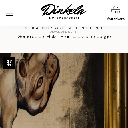
Warenkorb
SCHLAGWORT-ARCHIVE:
HUNDEKUNST
DRUCK UND KUNST
Gemälde auf Holz – Französische Bulldogge
27
Mai