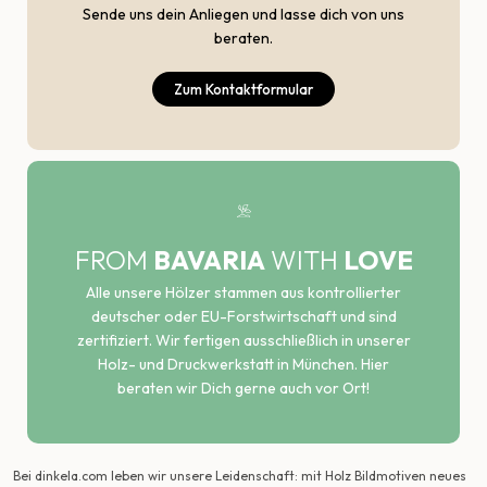
Sende uns dein Anliegen und lasse dich von uns
beraten.
Zum Kontaktformular
FROM
BAVARIA
WITH
LOVE
Alle unsere Hölzer stammen aus kontrollierter
deutscher oder EU-Forstwirtschaft und sind
zertifiziert. Wir fertigen ausschließlich in unserer
Holz- und Druckwerkstatt in München. Hier
beraten wir Dich gerne auch vor Ort!
Bei dinkela.com leben wir unsere Leidenschaft: mit Holz Bildmotiven neues