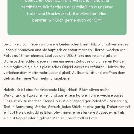
deutscher oder EU-Forstwirtschaft und sind
zertifiziert. Wir fertigen ausschließlich in unserer
Holz- und Druckwerkstatt in München. Hier
beraten wir Dich gerne auch vor Ort!
Bei dinkela.com leben wir unsere Leidenschaft: mit Holz Bildmotiven neues
Leben einhauchen und sie haptisch erlebbar machen. Hierbei wecken wir
Fotos auf Smartphones, Laptops und USB-Sticks aus ihrem digitalen
Dornröschenschlaf, geben ihnen ein neues Zuhause und unseren Kunden
die Möglichkeit, sie als plastisches Objekt direkt zu erfahren. Holzdrucke
verleihen dem Motiv mehr Lebendigkeit, Authentizität und eröffnen dem
Betrachter neue Wahrnehmungsebenen.
Holzdruck ist eine faszinierende Möglichkeit, Bildmotiven mehr
Wirkungskraft zu schenken und aus einem Foto ein unverwechselbares
Einzelstück zu machen. Denn Holz ist ein lebendiger Rohstoff – Maserung,
Textur, Anmutung, Stärke, Geruch, jedes Stück ist einzigartig. Daher besitzt
ein auf Holz gedrucktes Bildmotiv immer eine stärkere Aussagekraft als
ein auf Papier oder digitalen Medien übermitteltes Foto.