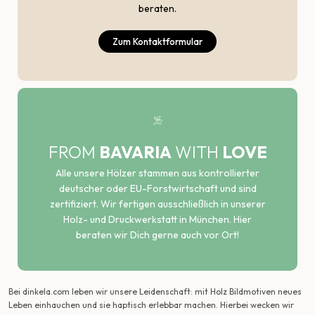
beraten.
Zum Kontaktformular
FROM
BAVARIA
WITH
LOVE
Alle unsere Hölzer stammen aus kontrollierter
deutscher oder EU-Forstwirtschaft und sind
zertifiziert. Wir fertigen ausschließlich in unserer
Holz- und Druckwerkstatt in München. Hier
beraten wir Dich gerne auch vor Ort!
Bei dinkela.com leben wir unsere Leidenschaft: mit Holz Bildmotiven neues
Leben einhauchen und sie haptisch erlebbar machen. Hierbei wecken wir