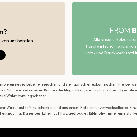
FROM
B
n?
Alle unsere Hölzer st
h von uns beraten.
Forstwirtschaft und sind ze
Holz- und Druckwerkstatt i
ildmotiven neues Leben einhauchen und sie haptisch erlebbar machen. Hierbei w
ues Zuhause und unseren Kunden die Möglichkeit, sie als plastisches Objekt dir
r neue Wahrnehmungsebenen.
 mehr Wirkungskraft zu schenken und aus einem Foto ein unverwechselbares Einze
t einzigartig. Daher besitzt ein auf Holz gedrucktes Bildmotiv immer eine stärk