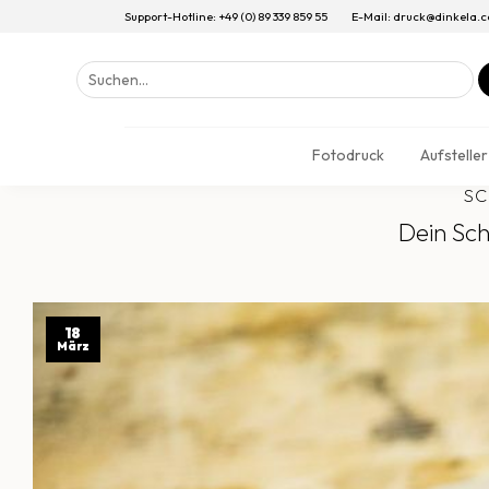
Support-Hotline: +49 (0) 89 339 859 55
E-Mail: druck@dinkela.
Suchen
nach:
Fotodruck
Aufsteller
SC
Dein Sch
18
März