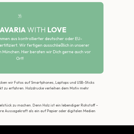
AVARIA
WITH
LOVE
ammen aus kontrollierter deutscher oder EU-
rtifiziert. Wir fertigen ausschließlich in unserer
n München. Hier beraten wir Dich gerne auch vor
Ort!
ecken wir Fotos auf Smartphones, Laptops und USB-Sticks
ekt zu erfahren. Holzdrucke verleihen dem Motiv mehr
lstück zu machen. Denn Holz ist ein lebendiger Rohstoff –
ere Aussagekraft als ein auf Papier oder digitalen Medien