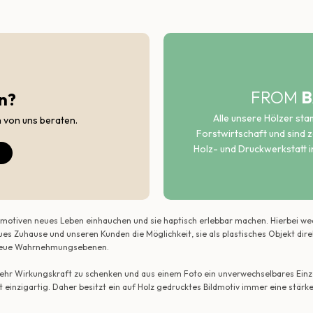
FROM
B
n?
Alle unsere Hölzer st
h von uns beraten.
Forstwirtschaft und sind ze
Holz- und Druckwerkstatt i
ildmotiven neues Leben einhauchen und sie haptisch erlebbar machen. Hierbei w
ues Zuhause und unseren Kunden die Möglichkeit, sie als plastisches Objekt dir
r neue Wahrnehmungsebenen.
 mehr Wirkungskraft zu schenken und aus einem Foto ein unverwechselbares Einze
t einzigartig. Daher besitzt ein auf Holz gedrucktes Bildmotiv immer eine stärk