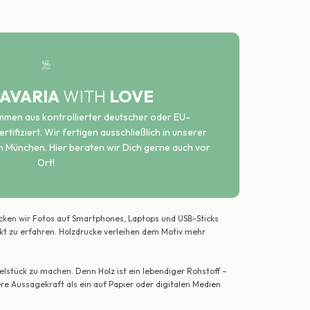
AVARIA
WITH
LOVE
ammen aus kontrollierter deutscher oder EU-
rtifiziert. Wir fertigen ausschließlich in unserer
n München. Hier beraten wir Dich gerne auch vor
Ort!
ecken wir Fotos auf Smartphones, Laptops und USB-Sticks
ekt zu erfahren. Holzdrucke verleihen dem Motiv mehr
lstück zu machen. Denn Holz ist ein lebendiger Rohstoff –
ere Aussagekraft als ein auf Papier oder digitalen Medien