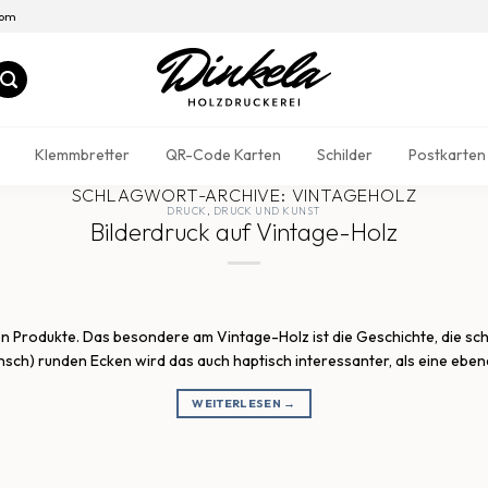
com
Klemmbretter
QR-Code Karten
Schilder
Postkarten
SCHLAGWORT-ARCHIVE:
VINTAGEHOLZ
DRUCK
,
DRUCK UND KUNST
Bilderdruck auf Vintage-Holz
n Produkte. Das besondere am Vintage-Holz ist die Geschichte, die schon
sch) runden Ecken wird das auch haptisch interessanter, als eine ebene
WEITERLESEN
→