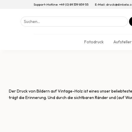
Support-Hotline: +49 (0) 89 339 859 55
E-Mail: druck@dinkela.
Suchen
nach:
Fotodruck
Aufsteller
Der Druck von Bildern auf Vintage-Holz ist eines unser beliebteste
trägt die Erinnerung. Und durch die sichtbaren Ränder und (auf Wun