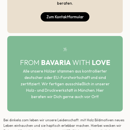
beraten.
Zum Kontaktformular
FROM
BAVARIA
WITH
LOVE
Alle unsere Hölzer stammen aus kontrollierter
deutscher oder EU-Forstwirtschaft und sind
zertifiziert. Wir fertigen ausschließlich in unserer
Holz- und Druckwerkstatt in München. Hier
beraten wir Dich gerne auch vor Ort!
Bei dinkela.com leben wir unsere Leidenschaft: mit Holz Bildmotiven neues
Leben einhauchen und sie haptisch erlebbar machen. Hierbei wecken wir