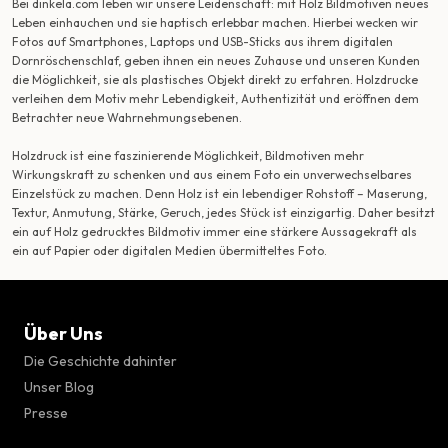
Bei dinkela.com leben wir unsere Leidenschaft: mit Holz Bildmotiven neues
Leben einhauchen und sie haptisch erlebbar machen. Hierbei wecken wir
Fotos auf Smartphones, Laptops und USB-Sticks aus ihrem digitalen
Dornröschenschlaf, geben ihnen ein neues Zuhause und unseren Kunden
die Möglichkeit, sie als plastisches Objekt direkt zu erfahren. Holzdrucke
verleihen dem Motiv mehr Lebendigkeit, Authentizität und eröffnen dem
Betrachter neue Wahrnehmungsebenen.
Holzdruck ist eine faszinierende Möglichkeit, Bildmotiven mehr
Wirkungskraft zu schenken und aus einem Foto ein unverwechselbares
Einzelstück zu machen. Denn Holz ist ein lebendiger Rohstoff – Maserung,
Textur, Anmutung, Stärke, Geruch, jedes Stück ist einzigartig. Daher besitzt
ein auf Holz gedrucktes Bildmotiv immer eine stärkere Aussagekraft als
ein auf Papier oder digitalen Medien übermitteltes Foto.
Über Uns
Die Geschichte dahinter
Unser Blog
Presse