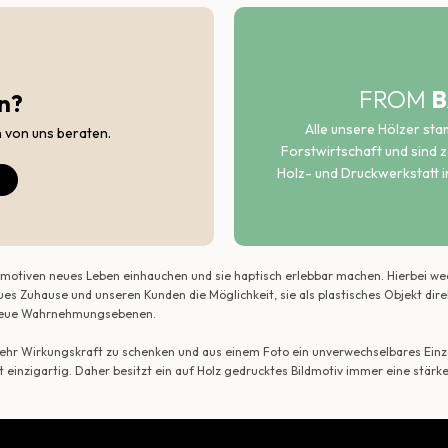
FROM
B
n?
Alle unsere Hölzer st
h von uns beraten.
Forstwirtschaft und sind ze
Holz- und Druckwerkstatt i
ildmotiven neues Leben einhauchen und sie haptisch erlebbar machen. Hierbei w
ues Zuhause und unseren Kunden die Möglichkeit, sie als plastisches Objekt dir
r neue Wahrnehmungsebenen.
 mehr Wirkungskraft zu schenken und aus einem Foto ein unverwechselbares Einze
t einzigartig. Daher besitzt ein auf Holz gedrucktes Bildmotiv immer eine stärk