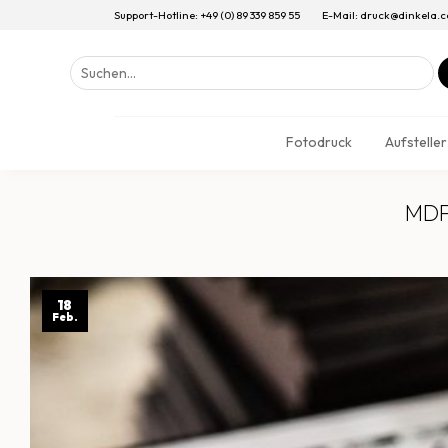
Support-Hotline: +49 (0) 89 339 859 55
E-Mail: druck@dinkela.
Suchen
nach:
Fotodruck
Aufsteller
MDF 
18
Feb.