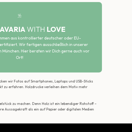
AVARIA
WITH
LOVE
ammen aus kontrollierter deutscher oder EU-
rtifiziert. Wir fertigen ausschließlich in unserer
n München. Hier beraten wir Dich gerne auch vor
Ort!
ecken wir Fotos auf Smartphones, Laptops und USB-Sticks
ekt zu erfahren. Holzdrucke verleihen dem Motiv mehr
lstück zu machen. Denn Holz ist ein lebendiger Rohstoff –
ere Aussagekraft als ein auf Papier oder digitalen Medien