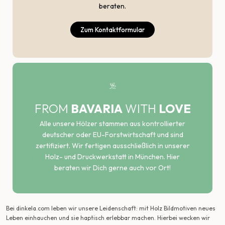
beraten.
Zum Kontaktformular
FROM
BAVARIA
WITH
LOVE
Alle unsere Hölzer stammen aus kontrollierter
deutscher oder EU-Forstwirtschaft und sind
zertifiziert. Wir fertigen ausschließlich in unserer
Holz- und Druckwerkstatt in München. Hier
beraten wir Dich gerne auch vor Ort!
Bei dinkela.com leben wir unsere Leidenschaft: mit Holz Bildmotiven neues
Leben einhauchen und sie haptisch erlebbar machen. Hierbei wecken wir