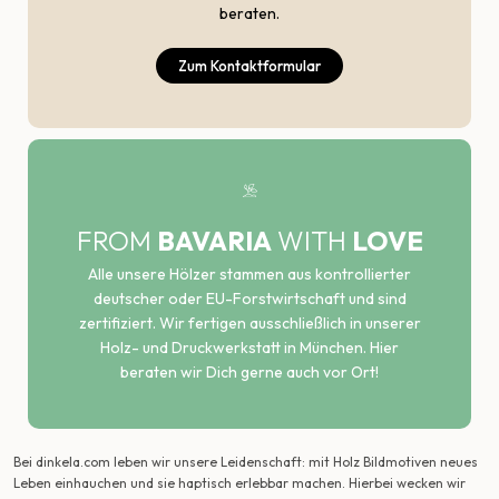
beraten.
Zum Kontaktformular
FROM
BAVARIA
WITH
LOVE
Alle unsere Hölzer stammen aus kontrollierter
deutscher oder EU-Forstwirtschaft und sind
zertifiziert. Wir fertigen ausschließlich in unserer
Holz- und Druckwerkstatt in München. Hier
beraten wir Dich gerne auch vor Ort!
Bei dinkela.com leben wir unsere Leidenschaft: mit Holz Bildmotiven neues
Leben einhauchen und sie haptisch erlebbar machen. Hierbei wecken wir