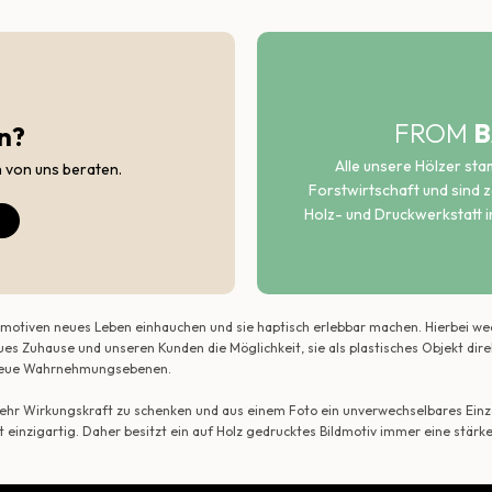
FROM
B
n?
Alle unsere Hölzer st
h von uns beraten.
Forstwirtschaft und sind ze
Holz- und Druckwerkstatt i
ildmotiven neues Leben einhauchen und sie haptisch erlebbar machen. Hierbei w
ues Zuhause und unseren Kunden die Möglichkeit, sie als plastisches Objekt dir
r neue Wahrnehmungsebenen.
 mehr Wirkungskraft zu schenken und aus einem Foto ein unverwechselbares Einze
t einzigartig. Daher besitzt ein auf Holz gedrucktes Bildmotiv immer eine stärk