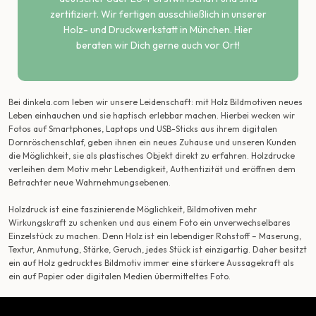
zertifiziert. Wir fertigen ausschließlich in unserer
Holz- und Druckwerkstatt in München. Hier
beraten wir Dich gerne auch vor Ort!
Bei dinkela.com leben wir unsere Leidenschaft: mit Holz Bildmotiven neues
Leben einhauchen und sie haptisch erlebbar machen. Hierbei wecken wir
Fotos auf Smartphones, Laptops und USB-Sticks aus ihrem digitalen
Dornröschenschlaf, geben ihnen ein neues Zuhause und unseren Kunden
die Möglichkeit, sie als plastisches Objekt direkt zu erfahren. Holzdrucke
verleihen dem Motiv mehr Lebendigkeit, Authentizität und eröffnen dem
Betrachter neue Wahrnehmungsebenen.
Holzdruck ist eine faszinierende Möglichkeit, Bildmotiven mehr
Wirkungskraft zu schenken und aus einem Foto ein unverwechselbares
Einzelstück zu machen. Denn Holz ist ein lebendiger Rohstoff – Maserung,
Textur, Anmutung, Stärke, Geruch, jedes Stück ist einzigartig. Daher besitzt
ein auf Holz gedrucktes Bildmotiv immer eine stärkere Aussagekraft als
ein auf Papier oder digitalen Medien übermitteltes Foto.