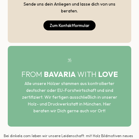
Sende uns dein Anliegen und lasse dich von uns
beraten.
Zum Kontaktformular
FROM
BAVARIA
WITH
LOVE
Alle unsere Hölzer stammen aus kontrollierter
deutscher oder EU-Forstwirtschaft und sind
zertifiziert. Wir fertigen ausschließlich in unserer
Holz- und Druckwerkstatt in München. Hier
beraten wir Dich gerne auch vor Ort!
Bei dinkela.com leben wir unsere Leidenschaft: mit Holz Bildmotiven neues