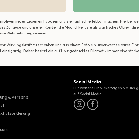
ildmotiven neues Leben einhauchen und sie haptisch erlebbar machen. Hierbei w
ues Zuhause und unseren Kunden die Möglichkeit, sie als plastisches Objekt dir
r neue Wahrnehmungsebenen.
 mehr Wirkungskraft zu schenken und aus einem Foto ein unverwechselbares Einze
t einzigartig. Daher besitzt ein auf Holz gedrucktes Bildmotiv immer eine stärk
Social Media
Für weitere Einblicke folgen Sie uns 
auf Social Media
ung & Versand
ruf
chutzerklärung
ssum