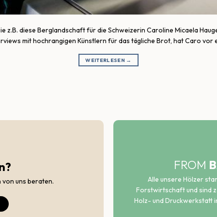
ie z.B. diese Berglandschaft für die Schweizerin Caroline Micaela Hauge
erviews mit hochrangigen Künstlern für das tägliche Brot, hat Caro vor
WEITERLESEN
→
FROM
B
n?
Alle unsere Hölzer st
h von uns beraten.
Forstwirtschaft und sind ze
Holz- und Druckwerkstatt i