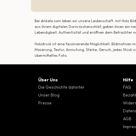
Bei dinkela.com leben wir unsere Leidenschaft: mit Holz B
aus ihrem digitalen Dornröschenschlaf, geben ihnen ein ne
Lebendigkeit, Authentizität und eröffnen dem Betrachte
Holzdruck ist eine faszinierende Möglichkeit, Bildmotiven
Maserung, Textur, Anmutung, Stärke, Geruch, jedes Stück is
übermitteltes Foto.
Über Uns
Hilfe
Die Geschichte dahinter
FAQ
Unser Blog
Bezahl
Presse
Wider
Datens
AGB
Impre