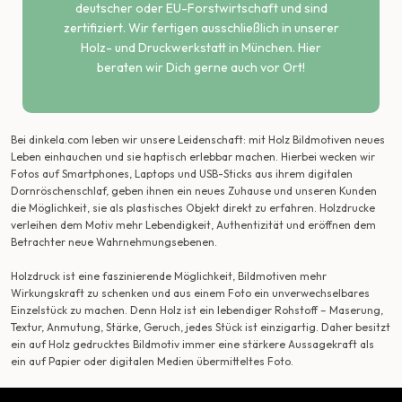
deutscher oder EU-Forstwirtschaft und sind
zertifiziert. Wir fertigen ausschließlich in unserer
Holz- und Druckwerkstatt in München. Hier
beraten wir Dich gerne auch vor Ort!
Bei dinkela.com leben wir unsere Leidenschaft: mit Holz Bildmotiven neues
Leben einhauchen und sie haptisch erlebbar machen. Hierbei wecken wir
Fotos auf Smartphones, Laptops und USB-Sticks aus ihrem digitalen
Dornröschenschlaf, geben ihnen ein neues Zuhause und unseren Kunden
die Möglichkeit, sie als plastisches Objekt direkt zu erfahren. Holzdrucke
verleihen dem Motiv mehr Lebendigkeit, Authentizität und eröffnen dem
Betrachter neue Wahrnehmungsebenen.
Holzdruck ist eine faszinierende Möglichkeit, Bildmotiven mehr
Wirkungskraft zu schenken und aus einem Foto ein unverwechselbares
Einzelstück zu machen. Denn Holz ist ein lebendiger Rohstoff – Maserung,
Textur, Anmutung, Stärke, Geruch, jedes Stück ist einzigartig. Daher besitzt
ein auf Holz gedrucktes Bildmotiv immer eine stärkere Aussagekraft als
ein auf Papier oder digitalen Medien übermitteltes Foto.