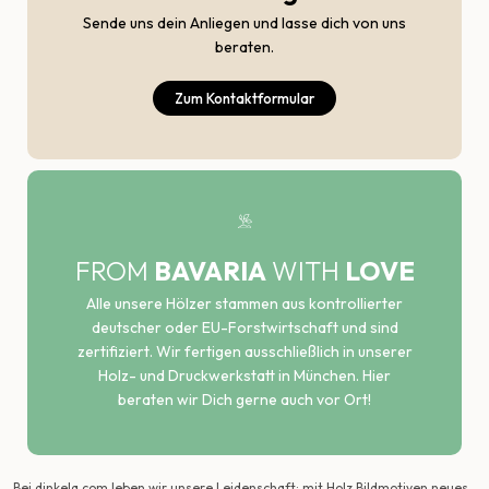
Sende uns dein Anliegen und lasse dich von uns
beraten.
Zum Kontaktformular
FROM
BAVARIA
WITH
LOVE
Alle unsere Hölzer stammen aus kontrollierter
deutscher oder EU-Forstwirtschaft und sind
zertifiziert. Wir fertigen ausschließlich in unserer
Holz- und Druckwerkstatt in München. Hier
beraten wir Dich gerne auch vor Ort!
Bei dinkela.com leben wir unsere Leidenschaft: mit Holz Bildmotiven neues