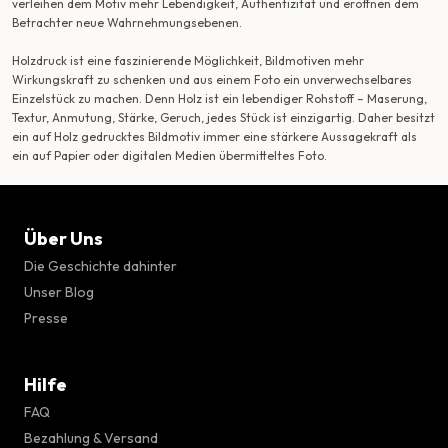
verleihen dem Motiv mehr Lebendigkeit, Authentizität und eröffnen dem
Betrachter neue Wahrnehmungsebenen.
Holzdruck ist eine faszinierende Möglichkeit, Bildmotiven mehr
Wirkungskraft zu schenken und aus einem Foto ein unverwechselbares
Einzelstück zu machen. Denn Holz ist ein lebendiger Rohstoff – Maserung,
Textur, Anmutung, Stärke, Geruch, jedes Stück ist einzigartig. Daher besitzt
ein auf Holz gedrucktes Bildmotiv immer eine stärkere Aussagekraft als
ein auf Papier oder digitalen Medien übermitteltes Foto.
Über Uns
Die Geschichte dahinter
Unser Blog
Presse
Hilfe
FAQ
Bezahlung & Versand