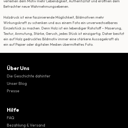
verleihen dem Motiv mehr Lebendigkeit, Authentizität und eröffnen dem
Betrachter neue Wahrnehmungsebenen.
Holzdruck ist eine faszinierende Möglichkeit, Bildmotiven mehr
Wirkungskraft zu schenken und aus einem Foto ein unverwechselbares
Einzelstück zu machen. Denn Holz ist ein lebendiger Rohstoff – Maserung,
Textur, Anmutung, Stärke, Geruch, jedes Stück ist einzigartig. Daher besitzt
ein auf Holz gedrucktes Bildmotiv immer eine stärkere Aussagekraft als
ein auf Papier oder digitalen Medien übermitteltes Foto.
Über Uns
Die Geschichte dahinter
Unser Blog
Presse
Hilfe
FAQ
Bezahlung & Versand