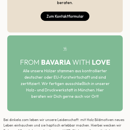
beraten.
Zum Kontaktformular
FROM
BAVARIA
WITH
LOVE
Alle unsere Hölzer stammen aus kontrollierter
deutscher oder EU-Forstwirtschaft und sind
zertifiziert. Wir fertigen ausschließlich in unserer
Holz- und Druckwerkstatt in München. Hier
beraten wir Dich gerne auch vor Ort!
Bei dinkela.com leben wir unsere Leidenschaft: mit Holz Bildmotiven neues
Leben einhauchen und sie haptisch erlebbar machen. Hierbei wecken wir