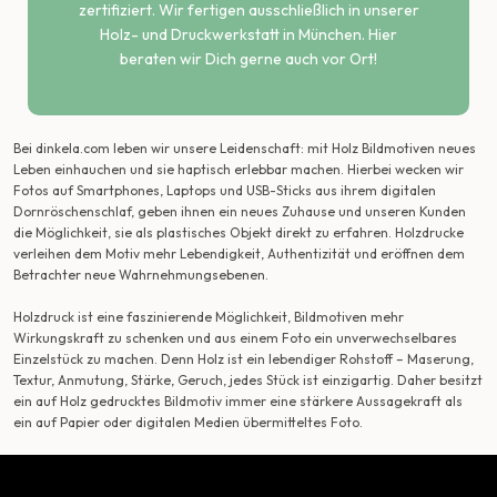
zertifiziert. Wir fertigen ausschließlich in unserer
Holz- und Druckwerkstatt in München. Hier
beraten wir Dich gerne auch vor Ort!
Bei dinkela.com leben wir unsere Leidenschaft: mit Holz Bildmotiven neues
Leben einhauchen und sie haptisch erlebbar machen. Hierbei wecken wir
Fotos auf Smartphones, Laptops und USB-Sticks aus ihrem digitalen
Dornröschenschlaf, geben ihnen ein neues Zuhause und unseren Kunden
die Möglichkeit, sie als plastisches Objekt direkt zu erfahren. Holzdrucke
verleihen dem Motiv mehr Lebendigkeit, Authentizität und eröffnen dem
Betrachter neue Wahrnehmungsebenen.
Holzdruck ist eine faszinierende Möglichkeit, Bildmotiven mehr
Wirkungskraft zu schenken und aus einem Foto ein unverwechselbares
Einzelstück zu machen. Denn Holz ist ein lebendiger Rohstoff – Maserung,
Textur, Anmutung, Stärke, Geruch, jedes Stück ist einzigartig. Daher besitzt
ein auf Holz gedrucktes Bildmotiv immer eine stärkere Aussagekraft als
ein auf Papier oder digitalen Medien übermitteltes Foto.