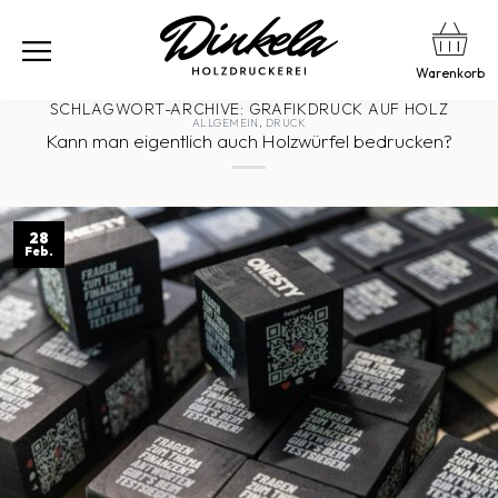
Warenkorb
SCHLAGWORT-ARCHIVE:
GRAFIKDRUCK AUF HOLZ
ALLGEMEIN
,
DRUCK
Kann man eigentlich auch Holzwürfel bedrucken?
28
Feb.