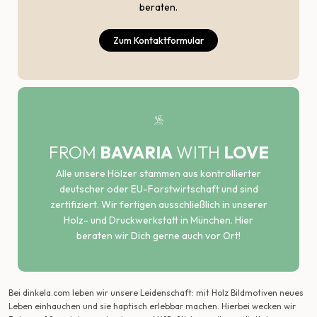
beraten.
Zum Kontaktformular
FROM
BAVARIA
WITH
LOVE
Alle unsere Hölzer stammen aus kontrollierter
deutscher oder EU-Forstwirtschaft und sind
zertifiziert. Wir fertigen ausschließlich in unserer
Holz- und Druckwerkstatt in München. Hier
beraten wir Dich gerne auch vor Ort!
Bei dinkela.com leben wir unsere Leidenschaft: mit Holz Bildmotiven neues
Leben einhauchen und sie haptisch erlebbar machen. Hierbei wecken wir