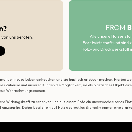
FROM
B
n?
Alle unsere Hölzer st
h von uns beraten.
Forstwirtschaft und sind ze
Holz- und Druckwerkstatt i
ildmotiven neues Leben einhauchen und sie haptisch erlebbar machen. Hierbei w
ues Zuhause und unseren Kunden die Möglichkeit, sie als plastisches Objekt dir
r neue Wahrnehmungsebenen.
 mehr Wirkungskraft zu schenken und aus einem Foto ein unverwechselbares Einze
t einzigartig. Daher besitzt ein auf Holz gedrucktes Bildmotiv immer eine stärk