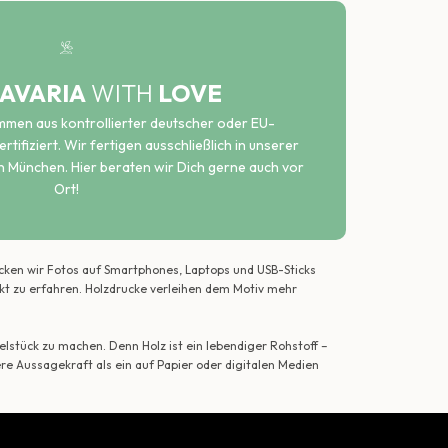
AVARIA
WITH
LOVE
ammen aus kontrollierter deutscher oder EU-
rtifiziert. Wir fertigen ausschließlich in unserer
n München. Hier beraten wir Dich gerne auch vor
Ort!
ecken wir Fotos auf Smartphones, Laptops und USB-Sticks
ekt zu erfahren. Holzdrucke verleihen dem Motiv mehr
lstück zu machen. Denn Holz ist ein lebendiger Rohstoff –
ere Aussagekraft als ein auf Papier oder digitalen Medien