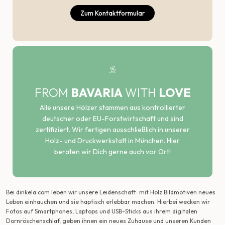
Zum Kontaktformular
FROM
BAVARIA
WITH
LOVE
Alle unsere Hölzer stammen aus kontrollierter
deutscher oder EU-Forstwirtschaft und sind
zertifiziert. Wir fertigen ausschließlich in unserer
Holz- und Druckwerkstatt in München. Hier
beraten wir Dich gerne auch vor Ort!
Bei dinkela.com leben wir unsere Leidenschaft: mit Holz Bildmotiven neues
Leben einhauchen und sie haptisch erlebbar machen. Hierbei wecken wir
Fotos auf Smartphones, Laptops und USB-Sticks aus ihrem digitalen
Dornröschenschlaf, geben ihnen ein neues Zuhause und unseren Kunden