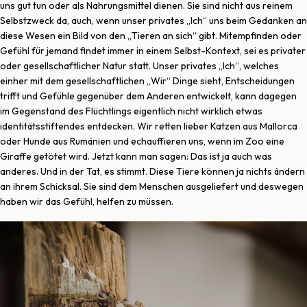
uns gut tun oder als Nahrungsmittel dienen. Sie sind nicht aus reinem
Selbstzweck da, auch, wenn unser privates „Ich“ uns beim Gedanken an
diese Wesen ein Bild von den „Tieren an sich“ gibt. Mitempfinden oder
Gefühl für jemand findet immer in einem Selbst-Kontext, sei es privater
oder gesellschaftlicher Natur statt. Unser privates „Ich“, welches
einher mit dem gesellschaftlichen „Wir“ Dinge sieht, Entscheidungen
trifft und Gefühle gegenüber dem Anderen entwickelt, kann dagegen
im Gegenstand des Flüchtlings eigentlich nicht wirklich etwas
identitätsstiftendes entdecken. Wir retten lieber Katzen aus Mallorca
oder Hunde aus Rumänien und echauffieren uns, wenn im Zoo eine
Giraffe getötet wird. Jetzt kann man sagen: Das ist ja auch was
anderes. Und in der Tat, es stimmt. Diese Tiere können ja nichts ändern
an ihrem Schicksal. Sie sind dem Menschen ausgeliefert und deswegen
haben wir das Gefühl, helfen zu müssen.