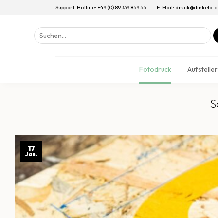
Support-Hotline: +49 (0) 89 339 859 55
E-Mail: druck@dinkela.
Suchen
nach:
Fotodruck
Aufsteller
S
17
Jan.