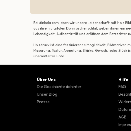
Bei dinkela.com leben wir unsere Leidenschaft: mit Holz B
aus ihrem digitalen Dornröschenschlaf, geben ihnen ein ne
Lebendigkeit, Authentizität und eröffnen dem Betrachte
Holzdruck ist eine faszinierende Möglichkeit, Bildmotiven
Maserung, Textur, Anmutung, Stärke, Geruch, jedes Stück is
übermitteltes Foto.
Über Uns
Hilfe
Die Geschichte dahinter
FAQ
Unser Blog
Bezahl
Presse
Wider
Datens
AGB
Impre