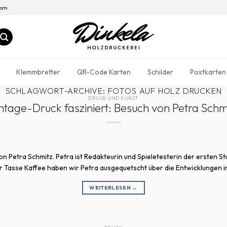
com
Klemmbretter
QR-Code Karten
Schilder
Postkarten
SCHLAGWORT-ARCHIVE:
FOTOS AUF HOLZ DRUCKEN
DRUCK UND KUNST
ntage-Druck fasziniert: Besuch von Petra Schm
Petra Schmitz. Petra ist Redakteurin und Spieletesterin der ersten S
er Tasse Kaffee haben wir Petra ausgequetscht über die Entwicklungen in
WEITERLESEN
→