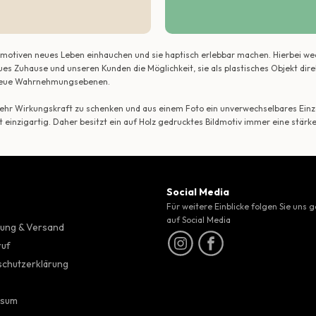
ildmotiven neues Leben einhauchen und sie haptisch erlebbar machen. Hierbei w
ues Zuhause und unseren Kunden die Möglichkeit, sie als plastisches Objekt dir
r neue Wahrnehmungsebenen.
 mehr Wirkungskraft zu schenken und aus einem Foto ein unverwechselbares Einze
t einzigartig. Daher besitzt ein auf Holz gedrucktes Bildmotiv immer eine stärk
Social Media
Für weitere Einblicke folgen Sie uns 
auf Social Media
ung & Versand
ruf
chutzerklärung
ssum