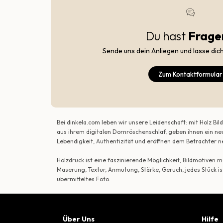
Du hast
Frage
Sende uns dein Anliegen und lasse dic
Zum Kontaktformular
Bei dinkela.com leben wir unsere Leidenschaft: mit Holz B
aus ihrem digitalen Dornröschenschlaf, geben ihnen ein ne
Lebendigkeit, Authentizität und eröffnen dem Betrachte
Holzdruck ist eine faszinierende Möglichkeit, Bildmotiven
Maserung, Textur, Anmutung, Stärke, Geruch, jedes Stück is
übermitteltes Foto.
Über Uns
Hilfe