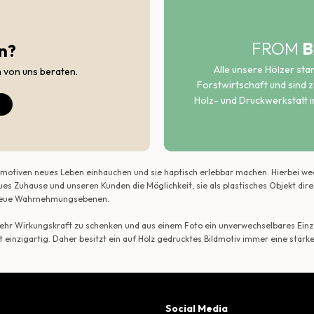
FROM
B
n?
Alle unsere Hölzer st
h von uns beraten.
Forstwirtschaft und sind ze
Holz- und Druckwerkstatt i
ildmotiven neues Leben einhauchen und sie haptisch erlebbar machen. Hierbei w
ues Zuhause und unseren Kunden die Möglichkeit, sie als plastisches Objekt dir
r neue Wahrnehmungsebenen.
 mehr Wirkungskraft zu schenken und aus einem Foto ein unverwechselbares Einze
t einzigartig. Daher besitzt ein auf Holz gedrucktes Bildmotiv immer eine stärk
Social Media