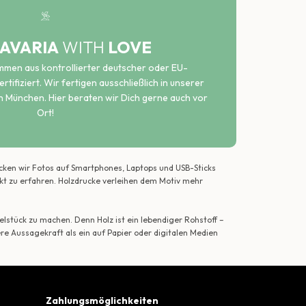
AVARIA
WITH
LOVE
ammen aus kontrollierter deutscher oder EU-
rtifiziert. Wir fertigen ausschließlich in unserer
n München. Hier beraten wir Dich gerne auch vor
Ort!
ecken wir Fotos auf Smartphones, Laptops und USB-Sticks
ekt zu erfahren. Holzdrucke verleihen dem Motiv mehr
lstück zu machen. Denn Holz ist ein lebendiger Rohstoff –
ere Aussagekraft als ein auf Papier oder digitalen Medien
Zahlungsmöglichkeiten