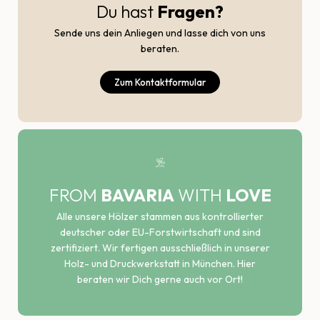
Du hast
Fragen?
Sende uns dein Anliegen und lasse dich von uns
beraten.
Zum Kontaktformular
FROM
BAVARIA
WITH
LOVE
Alle unsere Hölzer stammen aus kontrollierter
deutscher oder EU-Forstwirtschaft und sind
zertifiziert. Wir fertigen ausschließlich in unserer
Holz- und Druckwerkstatt in München. Hier
beraten wir Dich gerne auch vor Ort!