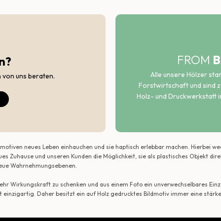
FROM
B
n?
Alle unsere Hölzer st
h von uns beraten.
Forstwirtschaft und sind ze
Holz- und Druckwerkstatt i
ildmotiven neues Leben einhauchen und sie haptisch erlebbar machen. Hierbei w
ues Zuhause und unseren Kunden die Möglichkeit, sie als plastisches Objekt dir
r neue Wahrnehmungsebenen.
 mehr Wirkungskraft zu schenken und aus einem Foto ein unverwechselbares Einze
t einzigartig. Daher besitzt ein auf Holz gedrucktes Bildmotiv immer eine stärk