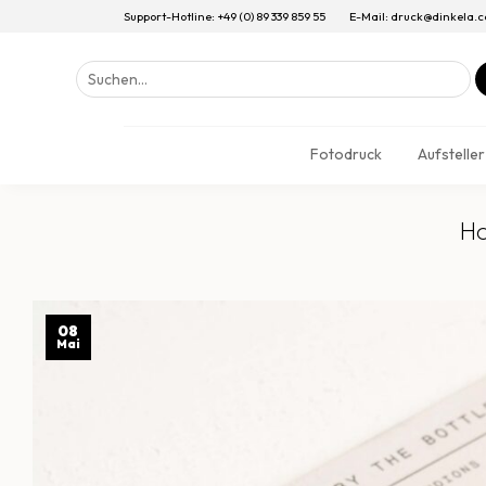
Support-Hotline: +49 (0) 89 339 859 55
E-Mail: druck@dinkela.
Suchen
nach:
Fotodruck
Aufsteller
Ho
08
Mai