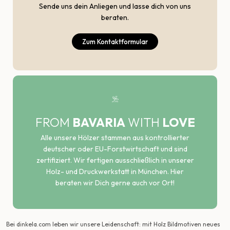
Sende uns dein Anliegen und lasse dich von uns
beraten.
Zum Kontaktformular
FROM
BAVARIA
WITH
LOVE
Alle unsere Hölzer stammen aus kontrollierter
deutscher oder EU-Forstwirtschaft und sind
zertifiziert. Wir fertigen ausschließlich in unserer
Holz- und Druckwerkstatt in München. Hier
beraten wir Dich gerne auch vor Ort!
Bei dinkela.com leben wir unsere Leidenschaft: mit Holz Bildmotiven neues