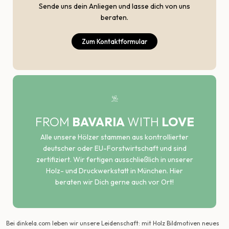
Sende uns dein Anliegen und lasse dich von uns
beraten.
Zum Kontaktformular
FROM
BAVARIA
WITH
LOVE
Alle unsere Hölzer stammen aus kontrollierter
deutscher oder EU-Forstwirtschaft und sind
zertifiziert. Wir fertigen ausschließlich in unserer
Holz- und Druckwerkstatt in München. Hier
beraten wir Dich gerne auch vor Ort!
Bei dinkela.com leben wir unsere Leidenschaft: mit Holz Bildmotiven neues