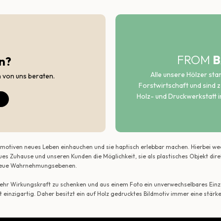
FROM
B
n?
Alle unsere Hölzer st
h von uns beraten.
Forstwirtschaft und sind ze
Holz- und Druckwerkstatt i
ildmotiven neues Leben einhauchen und sie haptisch erlebbar machen. Hierbei w
ues Zuhause und unseren Kunden die Möglichkeit, sie als plastisches Objekt dir
r neue Wahrnehmungsebenen.
 mehr Wirkungskraft zu schenken und aus einem Foto ein unverwechselbares Einze
t einzigartig. Daher besitzt ein auf Holz gedrucktes Bildmotiv immer eine stärk