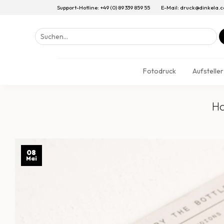
Support-Hotline: +49 (0) 89 339 859 55
E-Mail: druck@dinkela.
Suchen
nach:
Fotodruck
Aufsteller
Ho
08
Mai