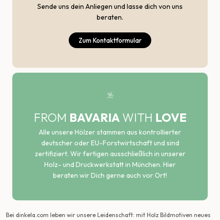
Sende uns dein Anliegen und lasse dich von uns
beraten.
Zum Kontaktformular
FROM
BAVARIA
WITH
LOVE
Alle unsere Hölzer stammen aus kontrollierter
deutscher oder EU-Forstwirtschaft und sind
zertifiziert. Wir fertigen ausschließlich in unserer
Holz- und Druckwerkstatt in München. Hier
beraten wir Dich gerne auch vor Ort!
Bei dinkela.com leben wir unsere Leidenschaft: mit Holz Bildmotiven neues